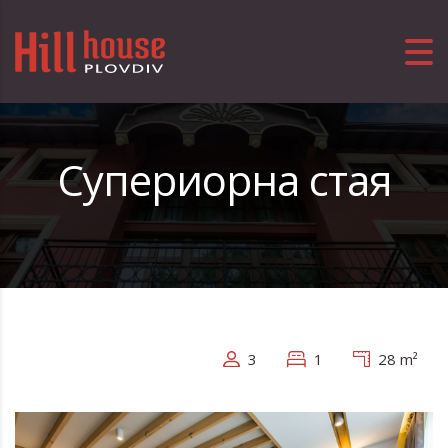
Супериорна стая
3
1
28 m²