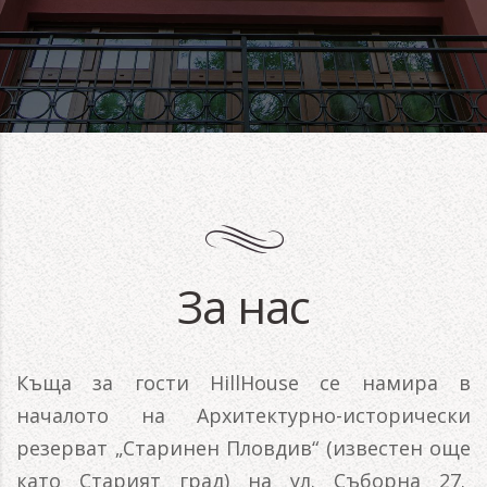
За нас
Къща за гости HillHouse се намира в
началото на Архитектурно-исторически
резерват „Старинен Пловдив“ (известен още
като Старият град) на ул. Съборна 27.