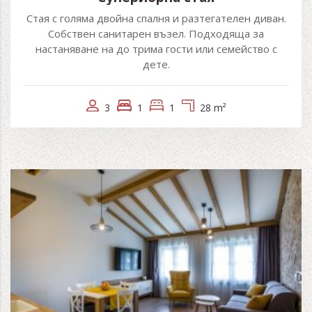
Стая с голяма двойна спалня и разтегателен диван.
Собствен санитарен възел. Подходяща за
настаняване на до трима гости или семейство с
дете.
3
1
1
28 m²