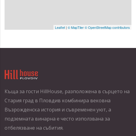
Leaflet
|
© MapTiler
© OpenStreetMap contributors
Къща за гости HillHouse, разположена в сърцето на
Стария град в Пловдив комбинира вековна
Възрожденска история и съвременен уют, а
подземната винарна е често използвана за
отбелязване на събития.