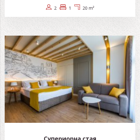
2
1
20 m²
Супериорна стая