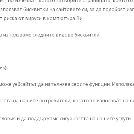
, но изчезват, когато затворите страницата, което озн
ползват бисквитки на сайтовете си, за да подобрят из
т риска от вируси в компютъра Ви.
а използваме следните видове бисквитки:
s).
 може уебсайтът да изпълнява своите функции. Използв
остта на нашите потребители, когато те използват наш
ловия и да поддържаме сигурността на нашите услуги.