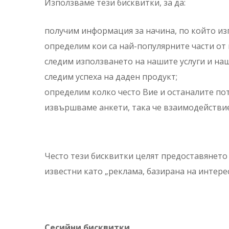
Използваме тези бисквитки, за да:
получим информация за начина, по който из
определим кои са най-популярните части от 
следим използването на нашите услуги и наш
следим успеха на даден продукт;
определим колко често Вие и останалите по
извършваме анкети, така че взаимодействие
Често тези бисквитки целят предоставянето н
известни като „реклама, базирана на интере
Сесийни бисквитки
.