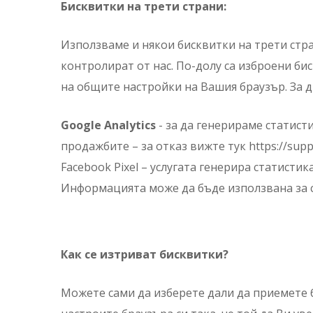
Бисквитки на трети страни:
Използваме и някои бисквитки на трети стран
контролират от нас. По-долу са изброени би
на общите настройки на Вашия браузър. За д
Google Analytics
- за да генерираме статист
продажбите – за отказ вижте тук https://supp
Facebook Pixel – услугата генерира статисти
Информацията може да бъде използвана за 
Как се изтриват бисквитки?
Можете сами да изберете дали да приемете 