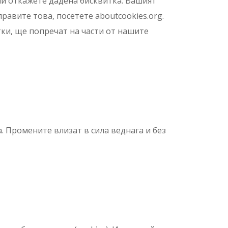
или откажете дадена бисквитка. Вашият
равите това, посетете aboutcookies.org.
тки, ще попречат на части от нашите
 Промените влизат в сила веднага и без