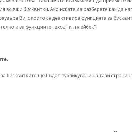
ведомява за това. Така имате възможност да приемете 
 всички бисквитки. Ако искате да разберете как да нап
аузъра Ви, с които се деактивира функцията за бискви
елно и за функциите „вход“ и „плейбек“.
те.
а бисквитките ще бъдат публикувани на тази страница.