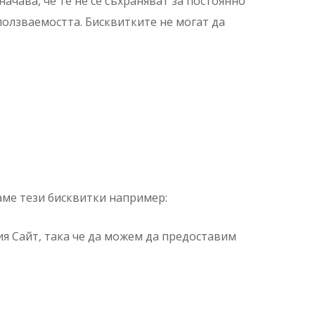
ачава, че те не се съхраняват за постоянно
ползваемостта. Бисквитките не могат да
аме тези бисквитки например:
ия Сайт, така че да можем да предоставим