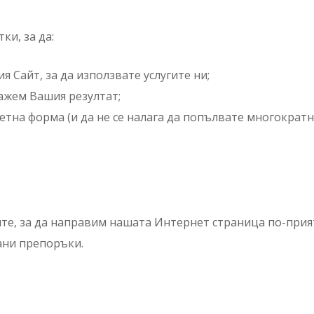
ки, за да:
 Сайт, за да използвате услугите ни;
кажем Вашия резултат;
тна форма (и да не се налага да попълвате многократн
е, за да направим нашата Интернет страница по-прият
ани препоръки.