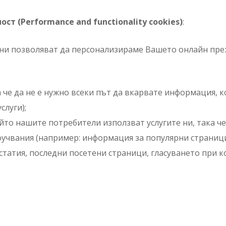
т (Performance and functionality cookies)
:
о ни позволяват да персонализираме Вашето онлайн пр
че да не е нужно всеки път да вкарвате информация, ко
слуги);
ойто нашите потребители използват услугите ни, така ч
учвания (например: информация за популярни страници,
 статия, последни посетени страници, гласуването при к