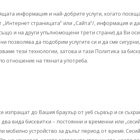
одящата информация и най-добрите услуги, когато посещ
т „Интернет страницата“ или „Сайта“/, информация и да
 (а също и на други упълномощени трети страни) да Ви 
ни позволява да подобрим услугите си и да сме сигурни,
зваме тези технологии, затова и тази Политика за бис
по отношение на тяхната употреба.
се изпращат до Вашия браузър от уеб сървър и се съхра
два вида бисквитки – постоянни и временни или „сесий
и мобилно устройство за дълъг период от време. Сесий