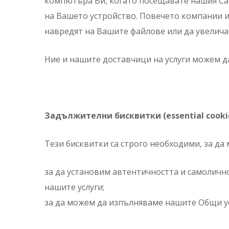
компютъра Ви, когато посещавате нашия Сайт
на Вашето устройство. Повечето компании из
навредят на Вашите файлове или да увелича
Ние и нашите доставчици на услуги можем д
Задължителни бисквитки (essential cookie
Тези бисквитки са строго необходими, за да
за да установим автентичността и самоличн
нашите услуги;
за да можем да изпълняваме нашите Общи ус