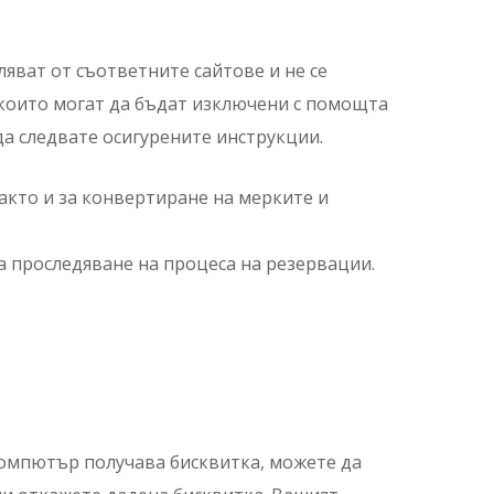
ляват от съответните сайтове и не се
т които могат да бъдат изключени с помощта
да следвате осигурените инструкции.
както и за конвертиране на мерките и
 за проследяване на процеса на резервации.
 компютър получава бисквитка, можете да