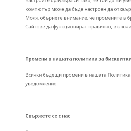
настроите браузъра си така, че той да Ви у
компютър може да бъде настроен да отхвърля
Моля, обърнете внимание, че промените в бр
Сайтове да функционират правилно, включит
Промени в нашата политика за бисквитки
Всички бъдещи промени в нашата Политика з
уведомление.
Свържете се с нас