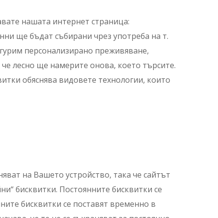
авате нашата интернет страница:
нни ще бъдат събирани чрез употреба на т.
осигурим персонализирано преживяване,
 че лесно ще намерите онова, което търсите.
квитки обяснява видовете технологии, които
няват на Вашето устройство, така че сайтът
ни“ бисквитки. Постоянните бисквитки се
ните бисквитки се поставят временно в